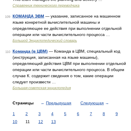
Справочник технического переводчика
КОМАНДА ЭВМ
— указание, записанное на машинном
109
языке конкретной вычислительной машины и
определяющее ее действия при выполнении отдельной
операции или части вычислительного процесса …
Большой Энциклопедический словарь
Команда (в ЦВМ)
— Команда в ЦВМ, специальный код
110
(инструкция, записанная на языке машины),
определяющий действия ЦВМ при выполнении отдельной
операции или части вычислительного процесса. В общем
случае К. содержит сведения о том, какие операции
следует произвести …
Большая советская энциклопедия
Страницы
←
Предыдущая
Следующая
→
1
2
3
4
5
6
7
8
9
10
11
12
13