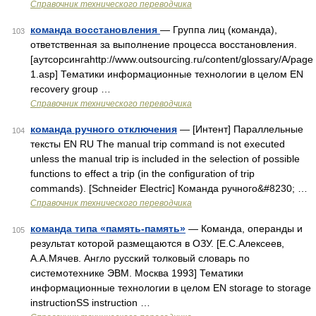
Справочник технического переводчика
команда восстановления
— Группа лиц (команда),
103
ответственная за выполнение процесса восстановления.
[аутсорсингаhttp://www.outsourcing.ru/content/glossary/A/page
1.asp] Тематики информационные технологии в целом EN
recovery group …
Справочник технического переводчика
команда ручного отключения
— [Интент] Параллельные
104
тексты EN RU The manual trip command is not executed
unless the manual trip is included in the selection of possible
functions to effect a trip (in the configuration of trip
commands). [Schneider Electric] Команда ручного&#8230; …
Справочник технического переводчика
команда типа «память-память»
— Команда, операнды и
105
результат которой размещаются в ОЗУ. [Е.С.Алексеев,
А.А.Мячев. Англо русский толковый словарь по
системотехнике ЭВМ. Москва 1993] Тематики
информационные технологии в целом EN storage to storage
instructionSS instruction …