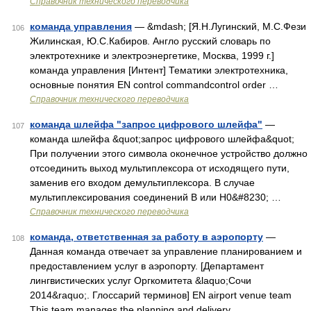
Справочник технического переводчика
команда управления
— &mdash; [Я.Н.Лугинский, М.С.Фези
106
Жилинская, Ю.С.Кабиров. Англо русский словарь по
электротехнике и электроэнергетике, Москва, 1999 г.]
команда управления [Интент] Тематики электротехника,
основные понятия EN control commandcontrol order …
Справочник технического переводчика
команда шлейфа "запрос цифрового шлейфа"
—
107
команда шлейфа &quot;запрос цифрового шлейфа&quot;
При получении этого символа оконечное устройство должно
отсоединить выход мультиплексора от исходящего пути,
заменив его входом демультиплексора. В случае
мультиплексирования соединений B или H0&#8230; …
Справочник технического переводчика
команда, ответственная за работу в аэропорту
—
108
Данная команда отвечает за управление планированием и
предоставлением услуг в аэропорту. [Департамент
лингвистических услуг Оргкомитета &laquo;Сочи
2014&raquo;. Глоссарий терминов] EN airport venue team
This team manages the planning and delivery …